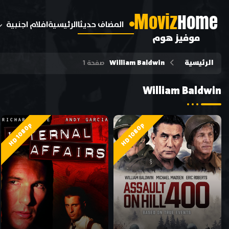
M
oviz
Home
المضاف حديثا
الرئيسية
افلام اجنبية
موفيز هوم
الرئيسية
William Baldwin
صفحة 1
William Baldwin
HD 1080p
HD 1080p