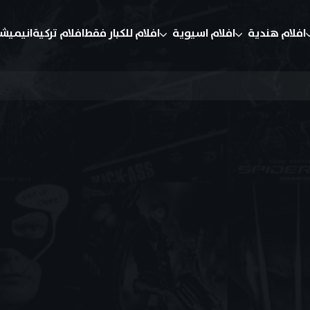
افلام هندية
افلام اسيوية
افلام للكبار فقط
افلام تركية
انيميش