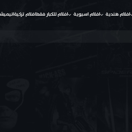
افلام هندية
افلام اسيوية
افلام للكبار فقط
افلام تركية
انيميش