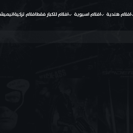
افلام هندية
افلام اسيوية
افلام للكبار فقط
افلام تركية
انيميش