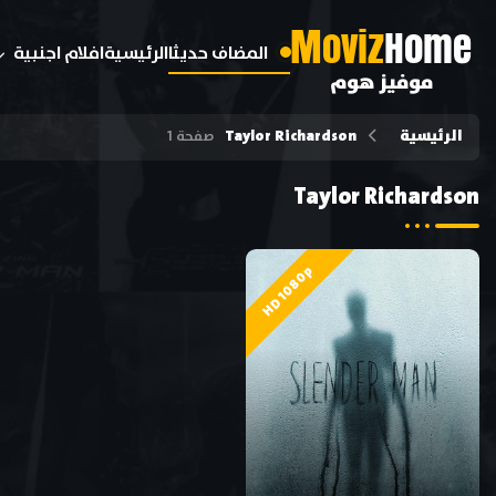
M
oviz
Home
المضاف حديثا
الرئيسية
افلام اجنبية
موفيز هوم
الرئيسية
Taylor Richardson
صفحة 1
Taylor Richardson
HD 1080p