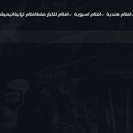
افلام هندية
افلام اسيوية
افلام للكبار فقط
افلام تركية
انيميش