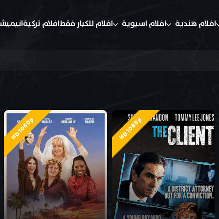
افلام هندية
افلام اسيوية
افلام للكبار فقط
افلام تركية
انيميش
HD 1080p
HD 1080p