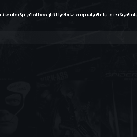
افلام هندية
افلام اسيوية
افلام للكبار فقط
افلام تركية
انيميش