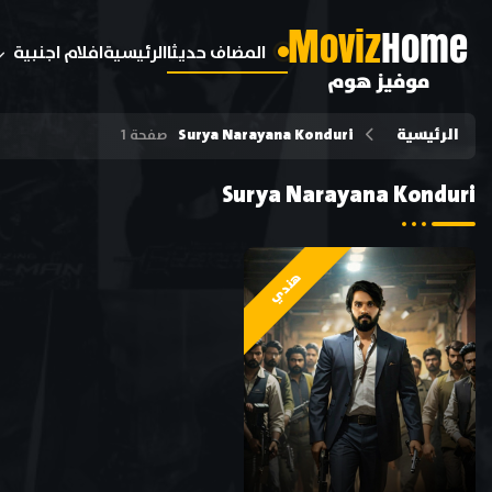
M
oviz
Home
المضاف حديثا
الرئيسية
افلام اجنبية
موفيز هوم
الرئيسية
Surya Narayana Konduri
صفحة 1
Surya Narayana Konduri
هندي