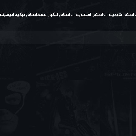
افلام هندية
افلام اسيوية
افلام للكبار فقط
افلام تركية
انيميش