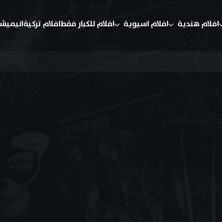
افلام هندية
افلام اسيوية
افلام للكبار فقط
افلام تركية
انيميش