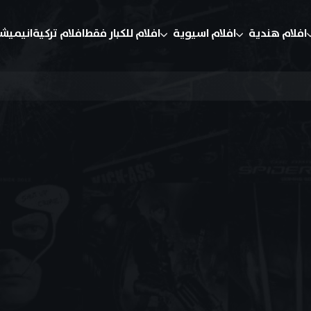
افلام هندية
افلام اسيوية
افلام للكبار فقط
افلام تركية
انيميش