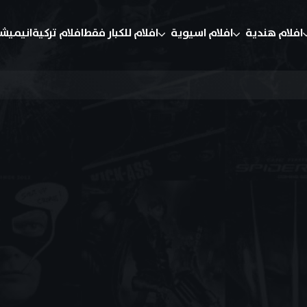
افلام هندية
افلام اسيوية
افلام للكبار فقط
افلام تركية
انيميش