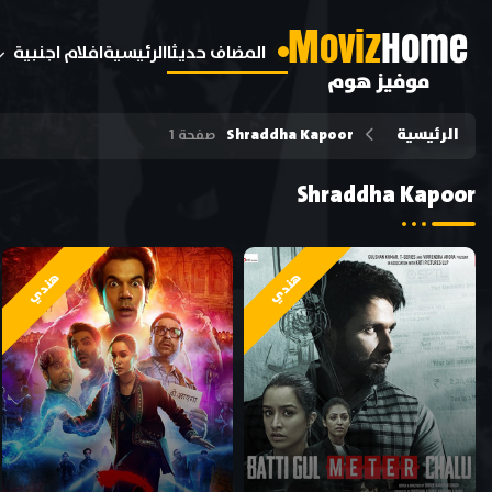
M
oviz
Home
المضاف حديثا
الرئيسية
افلام اجنبية
موفيز هوم
الرئيسية
Shraddha Kapoor
صفحة 1
Shraddha Kapoor
هندي
هندي