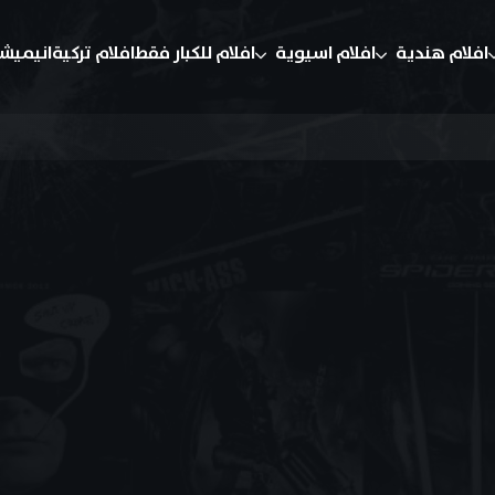
افلام هندية
افلام اسيوية
افلام للكبار فقط
افلام تركية
انيميش