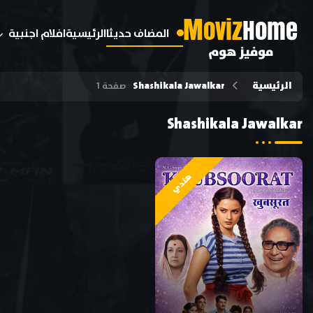
M
oviz
Home
المضاف حديثا
الرئيسية
افلام اجنبية
موفيز هوم
الرئيسية
Shashikala Jawalkar
صفحة 1
Shashikala Jawalkar
هندي