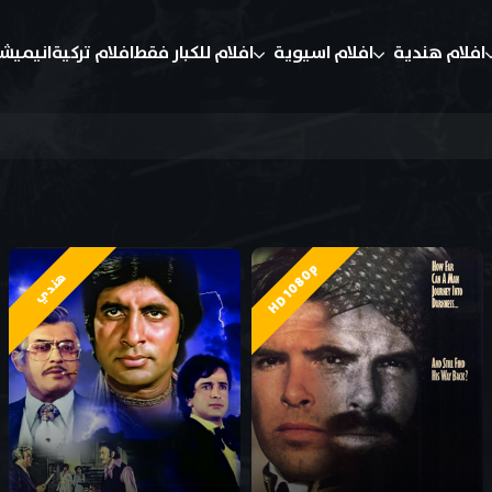
افلام هندية
افلام اسيوية
افلام للكبار فقط
افلام تركية
انيميش
HD 1080p
هندي