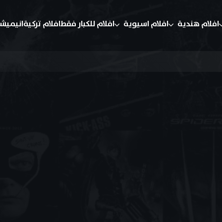
افلام هندية
افلام اسيوية
افلام للكبار فقط
افلام تركية
انيميش