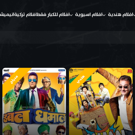
افلام هندية
افلام اسيوية
افلام للكبار فقط
افلام تركية
انيميش
هندي
مدبلج