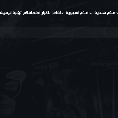
افلام هندية
افلام اسيوية
افلام للكبار فقط
افلام تركية
انيميش