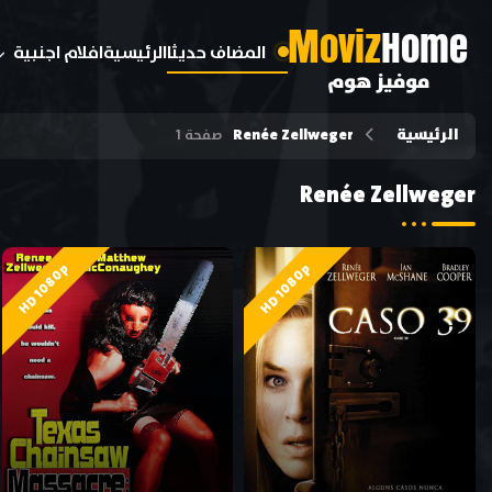
M
oviz
Home
المضاف حديثا
الرئيسية
افلام اجنبية
موفيز هوم
الرئيسية
Renée Zellweger
صفحة 1
Renée Zellweger
HD 1080p
HD 1080p