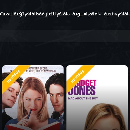
افلام هندية
افلام اسيوية
افلام للكبار فقط
افلام تركية
انيميش
HD 1080p
HD 1080p