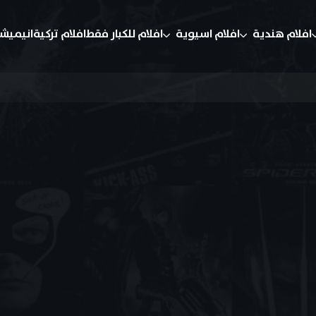
افلام هندية
افلام اسيوية
افلام للكبار فقط
افلام تركية
انيميش