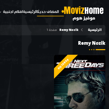
M
oviz
Home
المضاف حديثا
الرئيسية
افلام اجنبية
موفيز هوم
الرئيسية
Remy Nozik
صفحة 1
Remy Nozik
HD 1080p