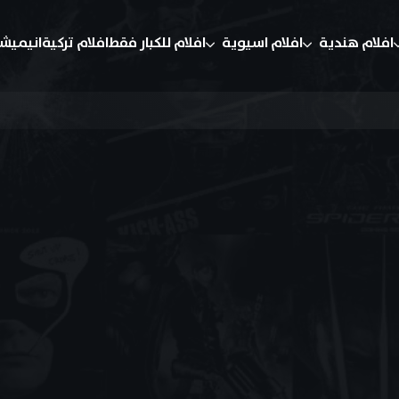
افلام هندية
افلام اسيوية
افلام للكبار فقط
افلام تركية
انيميش