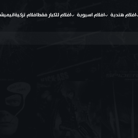
افلام هندية
افلام اسيوية
افلام للكبار فقط
افلام تركية
انيميش