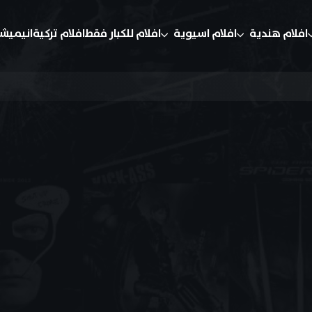
افلام هندية
افلام اسيوية
افلام للكبار فقط
افلام تركية
انيميش