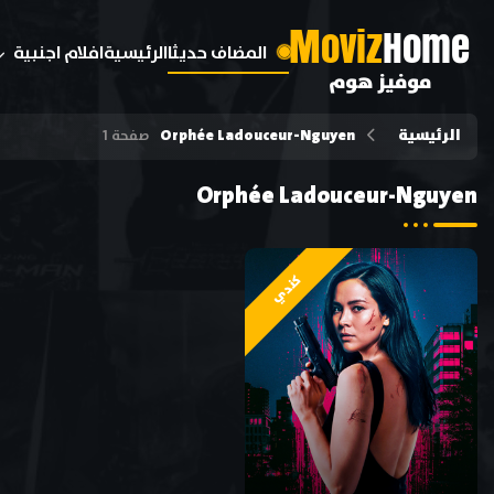
M
oviz
Home
المضاف حديثا
الرئيسية
افلام اجنبية
موفيز هوم
الرئيسية
Orphée Ladouceur-Nguyen
صفحة 1
Orphée Ladouceur-Nguyen
كندي