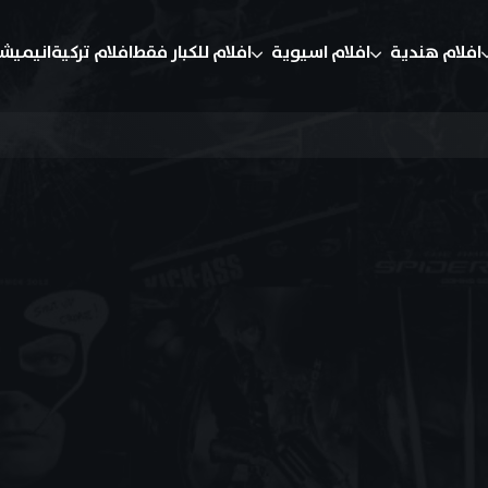
افلام هندية
افلام اسيوية
افلام للكبار فقط
افلام تركية
انيميش