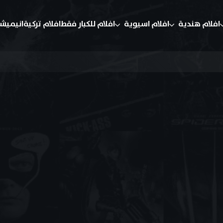
افلام هندية
افلام اسيوية
افلام للكبار فقط
افلام تركية
انيميش