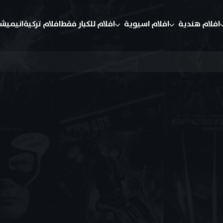
افلام هندية
افلام اسيوية
افلام للكبار فقط
افلام تركية
انيميش