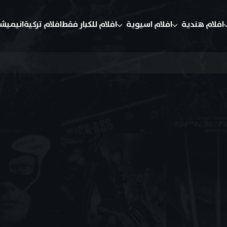
افلام هندية
افلام اسيوية
افلام للكبار فقط
افلام تركية
انيميش