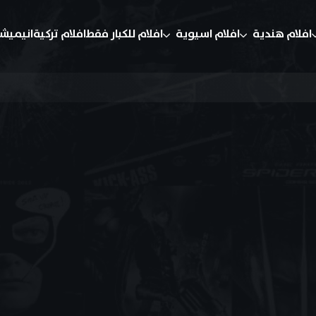
افلام هندية
افلام اسيوية
افلام للكبار فقط
افلام تركية
انيميش