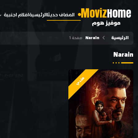
M
oviz
Home
المضاف حديثا
الرئيسية
افلام اجنبية
موفيز هوم
الرئيسية
Narain
صفحة 1
Narain
هندي