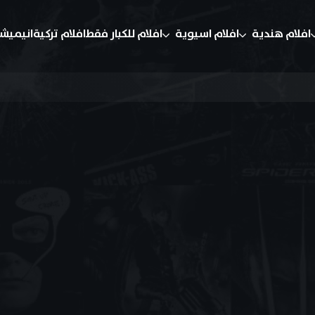
افلام هندية
افلام اسيوية
افلام للكبار فقط
افلام تركية
انيميش