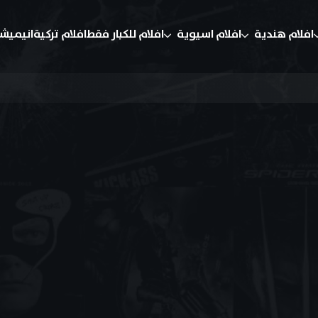
افلام هندية
افلام اسيوية
افلام للكبار فقط
افلام تركية
انيميش