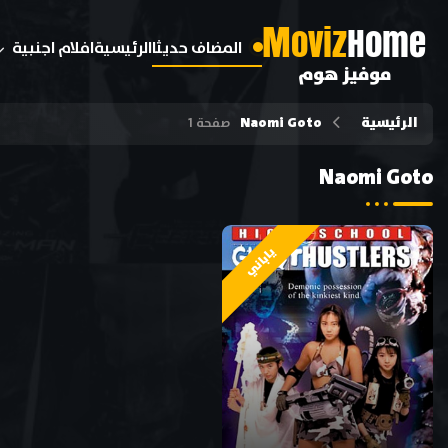
M
oviz
Home
المضاف حديثا
الرئيسية
افلام اجنبية
موفيز هوم
الرئيسية
Naomi Goto
صفحة 1
Naomi Goto
ياباني