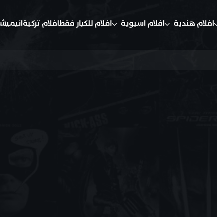
افلام هندية
افلام اسيوية
افلام للكبار فقط
افلام تركية
انيميش