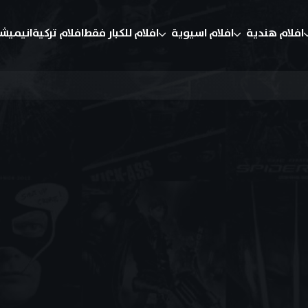
افلام هندية
افلام اسيوية
افلام للكبار فقط
افلام تركية
انيميش