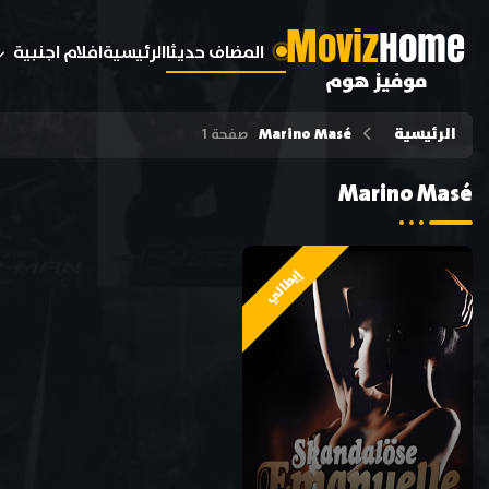
M
oviz
Home
المضاف حديثا
الرئيسية
افلام اجنبية
موفيز هوم
الرئيسية
Marino Masé
صفحة 1
Marino Masé
إيطالي