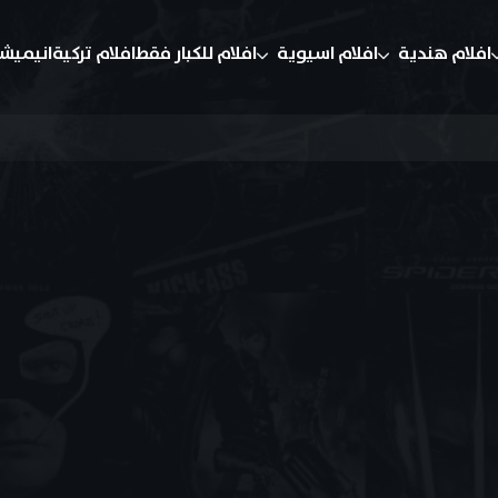
افلام هندية
افلام اسيوية
افلام للكبار فقط
افلام تركية
انيميش