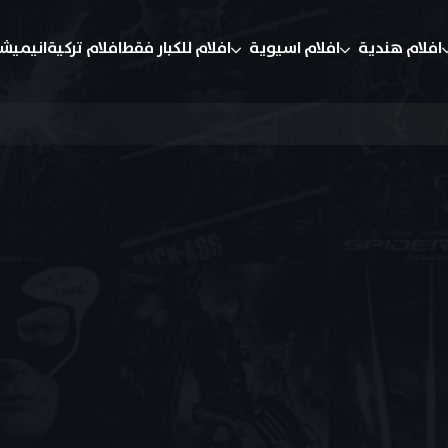
افلام هندية
افلام اسيوية
افلام للكبار فقط
افلام تركية
انيميش