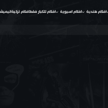
افلام هندية
افلام اسيوية
افلام للكبار فقط
افلام تركية
انيميش