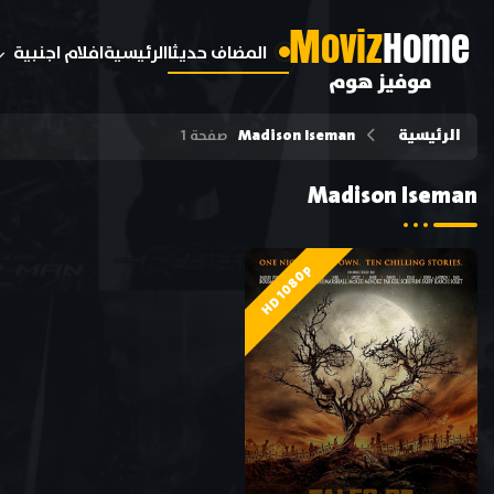
M
oviz
Home
المضاف حديثا
الرئيسية
افلام اجنبية
موفيز هوم
الرئيسية
Madison Iseman
صفحة 1
Madison Iseman
HD 1080p