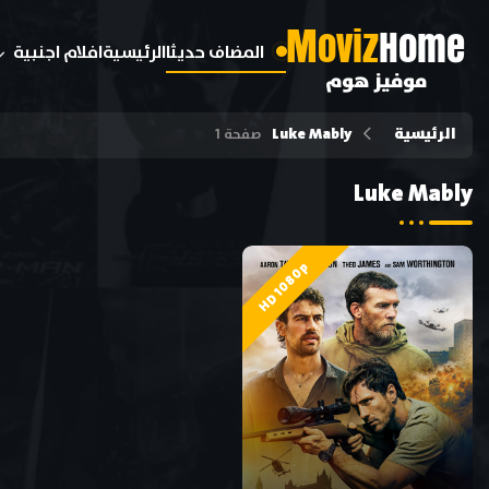
M
oviz
Home
المضاف حديثا
الرئيسية
افلام اجنبية
موفيز هوم
الرئيسية
Luke Mably
صفحة 1
Luke Mably
HD 1080p