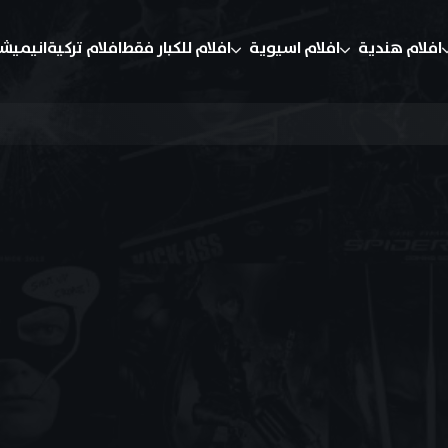
افلام هندية
افلام اسيوية
افلام للكبار فقط
افلام تركية
انيميش