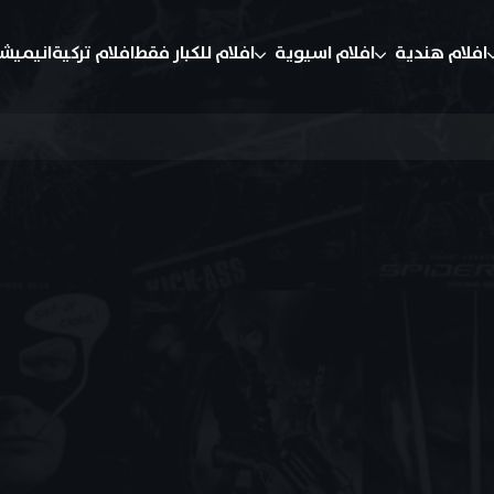
افلام هندية
افلام اسيوية
افلام للكبار فقط
افلام تركية
انيميش