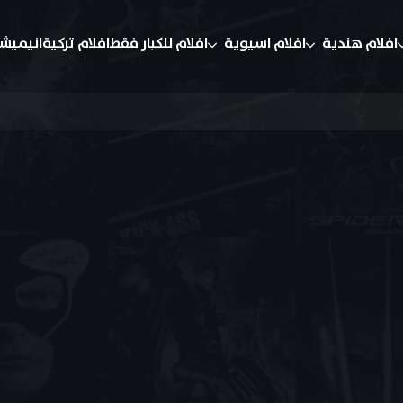
افلام هندية
افلام اسيوية
افلام للكبار فقط
افلام تركية
انيميش