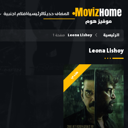
M
oviz
Home
المضاف حديثا
الرئيسية
افلام اجنبية
موفيز هوم
الرئيسية
Leona Lishoy
صفحة 1
Leona Lishoy
هندي