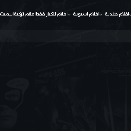
افلام هندية
افلام اسيوية
افلام للكبار فقط
افلام تركية
انيميش