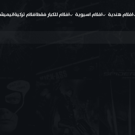
افلام هندية
افلام اسيوية
افلام للكبار فقط
افلام تركية
انيميش