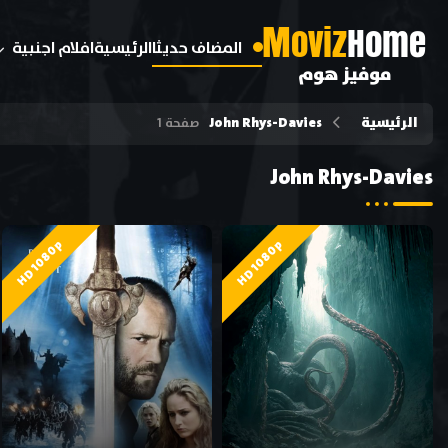
M
oviz
Home
المضاف حديثا
الرئيسية
افلام اجنبية
موفيز هوم
الرئيسية
John Rhys-Davies
صفحة 1
John Rhys-Davies
HD 1080p
HD 1080p