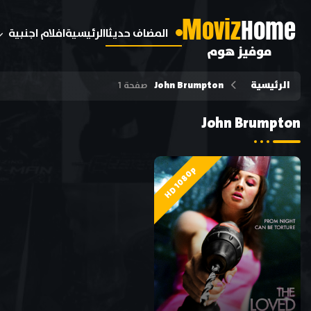
M
oviz
Home
المضاف حديثا
الرئيسية
افلام اجنبية
موفيز هوم
الرئيسية
John Brumpton
صفحة 1
John Brumpton
HD 1080p