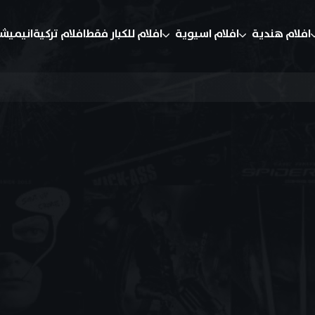
افلام هندية
افلام اسيوية
افلام للكبار فقط
افلام تركية
انيميش