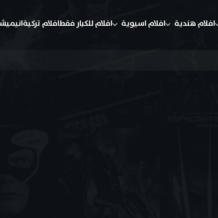
افلام هندية
افلام اسيوية
افلام للكبار فقط
افلام تركية
انيميش