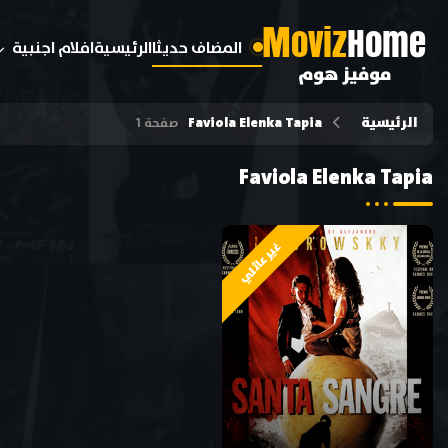
M
oviz
Home
المضاف حديثا
الرئيسية
افلام اجنبية
موفيز هوم
الرئيسية
Faviola Elenka Tapia
صفحة 1
Faviola Elenka Tapia
غير عائلي