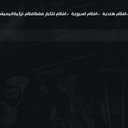
افلام هندية
افلام اسيوية
افلام للكبار فقط
افلام تركية
انيميش