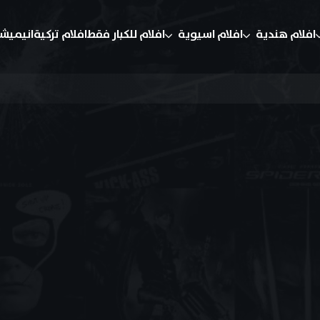
افلام هندية
افلام اسيوية
افلام للكبار فقط
افلام تركية
انيميش