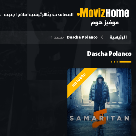
M
oviz
Home
المضاف حديثا
الرئيسية
افلام اجنبية
موفيز هوم
الرئيسية
Dascha Polanco
صفحة 1
Dascha Polanco
HD 1080p