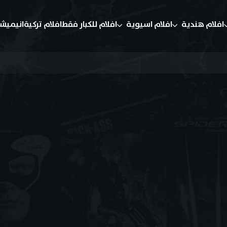
افلام هندية
افلام اسيوية
افلام للكبار فقط
افلام تركية
انيميش