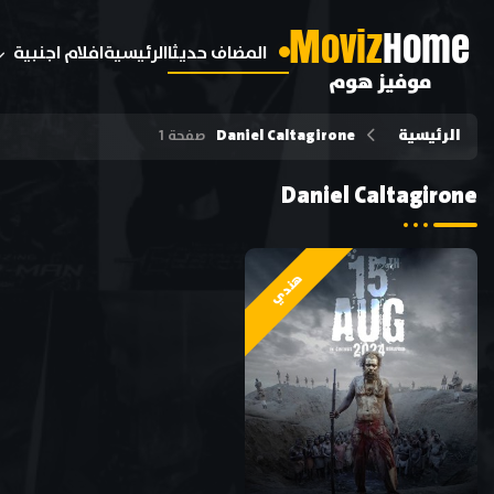
M
oviz
Home
المضاف حديثا
الرئيسية
افلام اجنبية
موفيز هوم
الرئيسية
Daniel Caltagirone
صفحة 1
Daniel Caltagirone
هندي