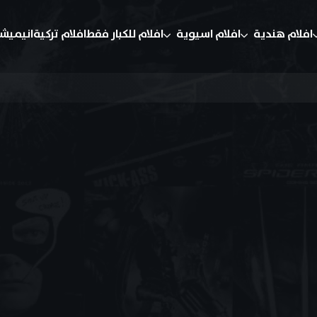
افلام هندية
افلام اسيوية
افلام للكبار فقط
افلام تركية
انيميش