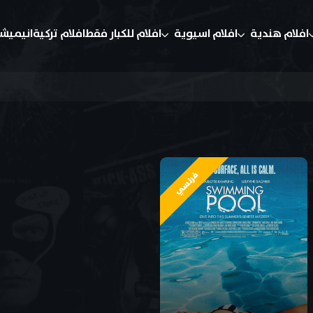
افلام هندية
افلام اسيوية
افلام للكبار فقط
افلام تركية
انيميش
فرنسي