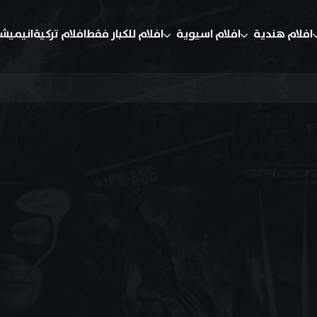
افلام هندية
افلام اسيوية
افلام للكبار فقط
افلام تركية
انيميش