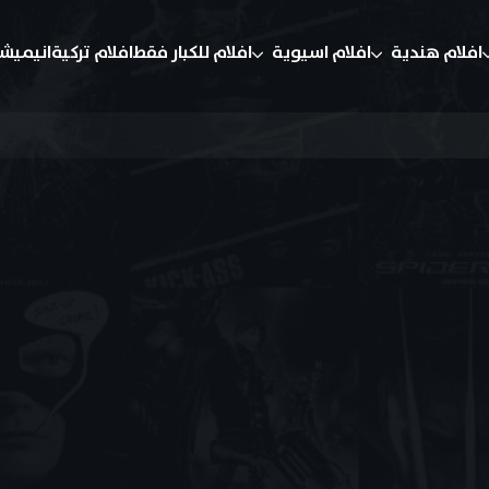
افلام هندية
افلام اسيوية
افلام للكبار فقط
افلام تركية
انيميش