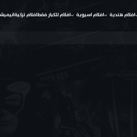
افلام هندية
افلام اسيوية
افلام للكبار فقط
افلام تركية
انيميش