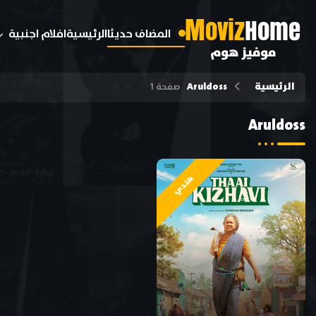
M
oviz
Home
المضاف حديثا
الرئيسية
افلام اجنبية
موفيز هوم
الرئيسية
Aruldoss
صفحة 1
Aruldoss
هندي