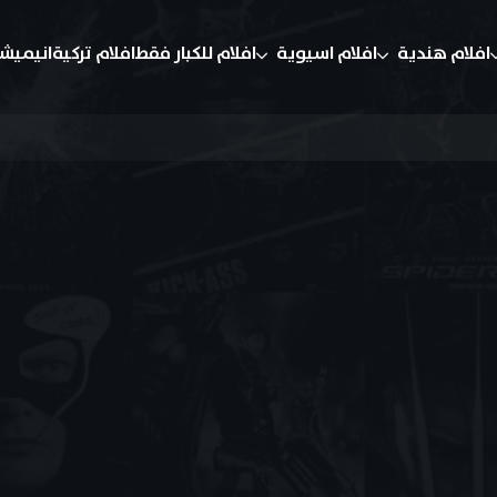
افلام هندية
افلام اسيوية
افلام للكبار فقط
افلام تركية
انيميش