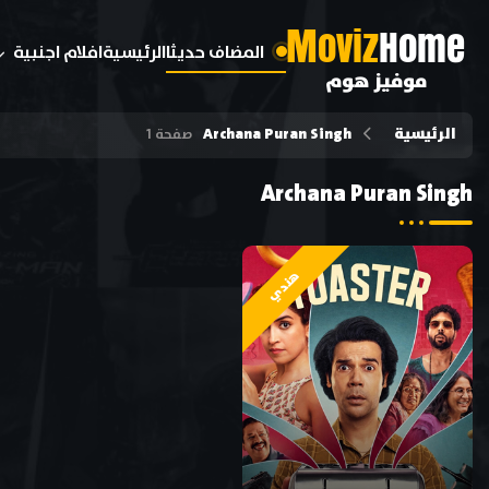
M
oviz
Home
المضاف حديثا
الرئيسية
افلام اجنبية
موفيز هوم
الرئيسية
Archana Puran Singh
صفحة 1
Archana Puran Singh
هندي