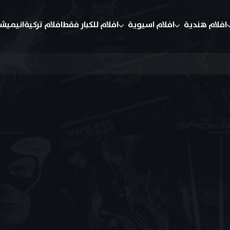
افلام هندية
افلام اسيوية
افلام للكبار فقط
افلام تركية
انيميش